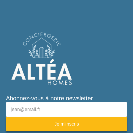
Abonnez-vous à notre newsletter
Veuillez laisser ce champ vide.
Adresse e-mail
Je m'inscris