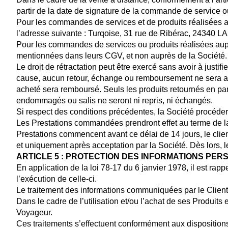
partir de la date de signature de la commande de service ou
Pour les commandes de services et de produits réalisées aup
l’adresse suivante : Turqoise, 31 rue de Ribérac, 2
Pour les commandes de services ou produits réalisées auprès
mentionnées dans leurs CGV, et non auprès de la Société.
Le droit de rétractation peut être exercé sans avoir à justif
cause, aucun retour, échange ou remboursement ne sera accep
acheté sera remboursé. Seuls les produits retournés en par
endommagés ou salis ne seront ni repris, ni échangés.
Si respect des conditions précédentes, la Société procéde
Les Prestations commandées prendront effet au terme de la pér
Prestations commencent avant ce délai de 14 jours, le clien
et uniquement après acceptation par la Société. Dès lors
ARTICLE 5 : PROTECTION DES INFORMATIONS PE
En application de la loi 78-17 du 6 janvier 1978, il est 
l’exécution de celle-ci.
Le traitement des informations communiquées par le Client à
Dans le cadre de l’utilisation et/ou l’achat de ses Produits
Voyageur.
Ces traitements s’effectuent conformément aux dispositions 