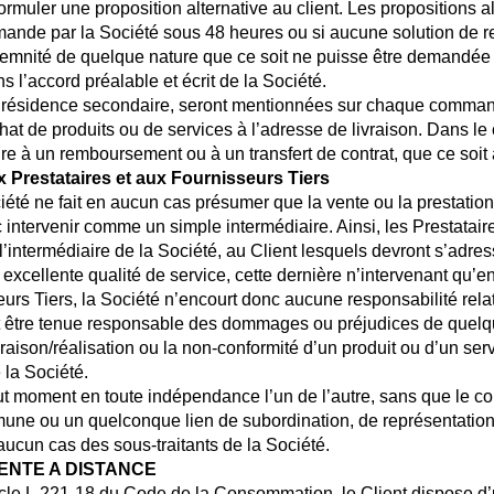
rmuler une proposition alternative au client. Les propositions
mmande par la Société sous 48 heures ou si aucune solution de r
nité de quelque nature que ce soit ne puisse être demandée p
ns l’accord préalable et écrit de la Société.
e résidence secondaire, seront mentionnées sur chaque commande
hat de produits ou de services à l’adresse de livraison. Dans le 
dre à un remboursement ou à un transfert de contrat, que ce soit 
Prestataires et aux Fournisseurs Tiers
été ne fait en aucun cas présumer que la vente ou la prestation 
intervenir comme un simple intermédiaire. Ainsi, les Prestatair
 l’intermédiaire de la Société, au Client lesquels devront s’adr
e excellente qualité de service, cette dernière n’intervenant qu’
seurs Tiers, la Société n’encourt donc aucune responsabilité relat
nt être tenue responsable des dommages ou préjudices de quelque
vraison/réalisation ou la non-conformité d’un produit ou d’un serv
 la Société.
 tout moment en toute indépendance l’un de l’autre, sans que le c
mmune ou un quelconque lien de subordination, de représentatio
aucun cas des sous-traitants de la Société.
VENTE A DISTANCE
cle L.221-18 du Code de la Consommation, le Client dispose d’un