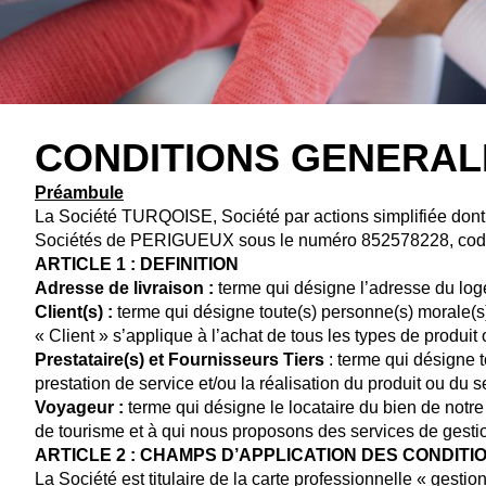
CONDITIONS GENERALE
Préambule
La Société TURQOISE, Société par actions simplifiée do
Sociétés de PERIGUEUX sous le numéro 852578228, code
ARTICLE 1 : DEFINITION
Adresse de livraison :
terme qui désigne l’adresse du loge
Client(s) :
terme qui désigne toute(s) personne(s) morale(s)
« Client » s’applique à l’achat de tous les types de produit
Prestataire(s) et Fournisseurs Tiers
: terme qui désigne t
prestation de service et/ou la réalisation du produit ou du s
Voyageur :
terme qui désigne le locataire du bien de notr
de tourisme et à qui nous proposons des services de gestio
ARTICLE 2 : CHAMPS D’APPLICATION DES CONDIT
La Société est titulaire de la carte professionnelle « ges