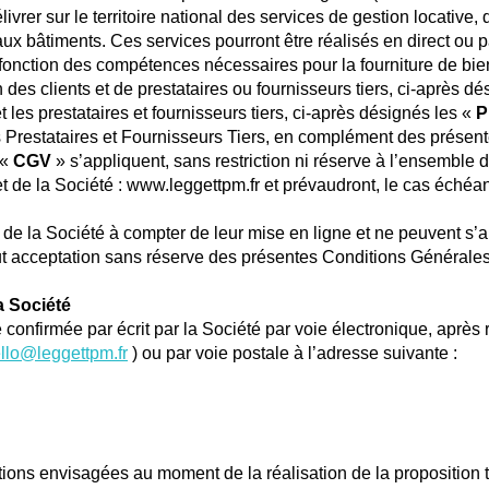
vrer sur le territoire national des services de gestion locative,
aux bâtiments. Ces services pourront être réalisés en direct ou pa
n fonction des compétences nécessaires pour la fourniture de bien
 des clients et de prestataires ou fournisseurs tiers, ci-après d
t les prestataires et fournisseurs tiers, ci-après désignés les «
P
s Prestataires et Fournisseurs Tiers, en complément des présent
 «
CGV
» s’appliquent, sans restriction ni réserve à l’ensemble 
 de la Société : www.leggettpm.fr et prévaudront, le cas échéan
de la Société à compter de leur mise en ligne et ne peuvent s’a
ut acceptation sans réserve des présentes Conditions Générale
a Société
confirmée par écrit par la Société par voie électronique, aprè
llo@leggettpm.fr
) ou par voie postale à l’adresse suivante :
tions envisagées au moment de la réalisation de la proposition ta