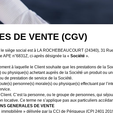
S DE VENTE (CGV)
nt le siège social est à LA ROCHEBEAUCOURT (24340), 31 Rue 
 APE n°6831Z, ci-après désignée la «
Société
».
ment à laquelle le Client souhaite que les prestations de la Soc
 ou physique(s) achetant auprès de la Société un produit ou une 
 ou de prestation de service de la Société.
oute(s) personne(s) morale(s) ou physique(s) effectuant par l’in
ervice.
e Client. C’est la personne, ou le groupe de personnes, qui séj
n locative. Ce terme ne s’applique pas aux particuliers accédant
IONS GENERALES DE VENTE
tion immobilière » délivrée par la CCI de Périgueux (CPI 2401 2