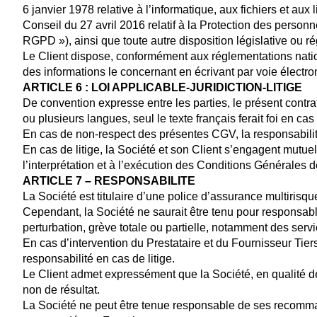
6 janvier 1978 relative à l’informatique, aux fichiers et a
Conseil du 27 avril 2016 relatif à la Protection des person
RGPD »), ainsi que toute autre disposition législative ou r
Le Client dispose, conformément aux réglementations nation
des informations le concernant en écrivant par voie électro
ARTICLE 6 : LOI APPLICABLE-JURIDICTION-LITIGE
De convention expresse entre les parties, le présent contrat 
ou plusieurs langues, seul le texte français ferait foi en cas 
En cas de non-respect des présentes CGV, la responsabilit
En cas de litige, la Société et son Client s’engagent mutuel
l’interprétation et à l’exécution des Conditions Générales d
ARTICLE 7 – RESPONSABILITE
La Société est titulaire d’une police d’assurance multirisq
Cependant, la Société ne saurait être tenu pour responsabl
perturbation, grève totale ou partielle, notamment des serv
En cas d’intervention du Prestataire et du Fournisseur Tier
responsabilité en cas de litige.
Le Client admet expressément que la Société, en qualité de 
non de résultat.
La Société ne peut être tenue responsable de ses recommanda