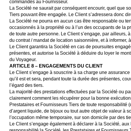
commandés au Fournisseur.
La Société ne saurait par conséquent encourir, quel que soi
Tiers pouvant être engagée. Le Client s’adressera donc 
La Société ne pourra en aucun cas être responsable ou tenu
occasionnés à la propriété ou à l’un des occupants de la p
de toute autre personne. Le Client s’engage, par ailleurs,
du contrat / mandat de location saisonnière, et à informer, 
Le Client garantira la Société en cas de poursuites engag
présentes, et autorise la Société à déduire du loyer le mo
du Voyageur.
ARTICLE 8 – ENGAGEMENTS DU CLIENT
Le Client s’engage à souscrire à sa charge une assurance t
qu’il est et sera, pendant toute la durée des présentes, c
l’égard des tiers.
La majorité des prestations effectuées par la Société ou pa
clairement comment les récupérer pour la bonne exécution de
Prestataires et Fournisseurs Tiers de toute responsabilité
d’argent liquide, de bijoux ou tout autre objet de valeur à
l’occupation même temporaire, sur son domicile par des tie
Le Client s’engage également à déclarer à la Société, aux P
responsabilité la Société, les Prestataires et Fournisseurs 