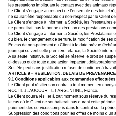
les prestations impliquant le contact avec des animaux ré
Le Client s’engage au respect de l’ensemble des lois et rè
ne saurait être responsable du non-respect par le Client de 
Le Client s’engage à informer la Société, les Prestataires 
ne permettrait pas la bonne exécution des prestations co
Le Client s’engage à informer la Société, les Prestataires
du bien, le changement de serrure, la modification de ses
En cas de non-paiement du Client à la date prévue (échéan
jours qui suivent cette première relance, la Société inter
A sa seule initiative, la Société se réserve le droit de s
ci-dessus et de toute autre action impactant défavorableme
Société peut sans justification refuser de continuer à travail
ARTICLE 9 – RESILIATION, DELAIS DE PREVENA
9.1 Conditions applicables aux commandes effectuées a
Le Client peut résilier son contrat à tout moment en envoy
ROCHEBEAUCOURT ET ARGENTINE, France.
Le Client pourra résilier à tout moment sous réserve du re
le cas où le Client ne souhaiterait pas durant cette période
paiement des services compris dans le contrat sur la périod
Suppression des conditions pour les offres de moins d’un 