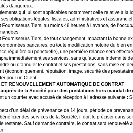
putés dangereux.
glements qui lui sont applicables notamment celle relative à la
ses obligations légales, fiscales, administratives et assuranciel
et Fournisseurs Tiers, au moins 48 heures à l’avance, de l’occup
mmandées.
 et Fournisseurs Tiers, de tout changement impactant la bonne 
 coordonnées bancaires, ou toute modification notoire du bien 
ce régulière ou ponctuelle), une première relance sera effectué
rompra immédiatement ses services, sans qu’aucune indemnité de
uspendre ou d’annuler le contrat et ses prestations, sans mise e
nt (économiquement, réputation, image, sécurité des prestataires
ler pour un Client.
NCE ET RENOUVELLEMENT AUTOMATIQUE DE CONTRAT
uprès de la Société pour des prestations hors mandat de g
ant un courrier avec accusé de réception à l’adresse suivante : 
spect d’un délai de prévenance de 14 jours, période de prévenan
 bénéficier des services de la Société, il doit le préciser dans s
e restante. Sauf demande contraire, le contrat sera renouvelé au
an