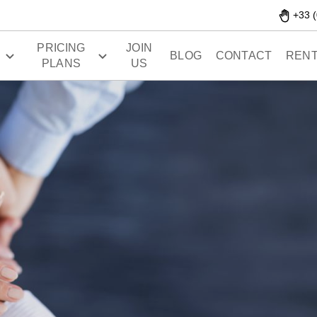
+33 (
PRICING
JOIN
S
BLOG
CONTACT
RENT
PLANS
US