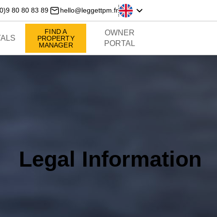
0)9 80 80 83 89
hello@leggettpm.fr
FIND A
OWNER
ALS
PROPERTY
PORTAL
MANAGER
Legal Information