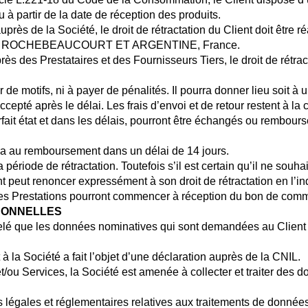
 à partir de la date de réception des produits.
rès de la Société, le droit de rétractation du Client doit être
4340 LA ROCHEBEAUCOURT ET ARGENTINE, France.
 des Prestataires et des Fournisseurs Tiers, le droit de rétracta
ier de motifs, ni à payer de pénalités. Il pourra donner lieu soit
té après le délai. Les frais d’envoi et de retour restent à la ch
fait état et dans les délais, pourront être échangés ou rembour
ra au remboursement dans un délai de 14 jours.
iode de rétractation. Toutefois s’il est certain qu’il ne souhaite
t peut renoncer expressément à son droit de rétractation en l’in
, les Prestations pourront commencer à réception du bon de co
RSONNELLES
rappelé que les données nominatives qui sont demandées au Clien
 la Société a fait l’objet d’une déclaration auprès de la CNIL.
 et/ou Services, la Société est amenée à collecter et traiter des
légales et réglementaires relatives aux traitements de données à