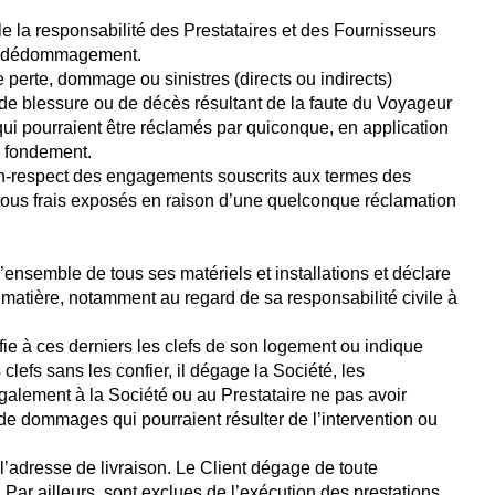
le la responsabilité des Prestataires et des Fournisseurs
 de dédommagement.
perte, dommage ou sinistres (directs ou indirects)
 de blessure ou de décès résultant de la faute du Voyageur
ui pourraient être réclamés par quiconque, en application
ur fondement.
non-respect des engagements souscrits aux termes des
e tous frais exposés en raison d’une quelconque réclamation
ensemble de tous ses matériels et installations et déclare
 matière, notamment au regard de sa responsabilité civile à
fie à ces derniers les clefs de son logement ou indique
lefs sans les confier, il dégage la Société, les
galement à la Société ou au Prestataire ne pas avoir
 de dommages qui pourraient résulter de l’intervention ou
l’adresse de livraison. Le Client dégage de toute
 Par ailleurs, sont exclues de l’exécution des prestations,