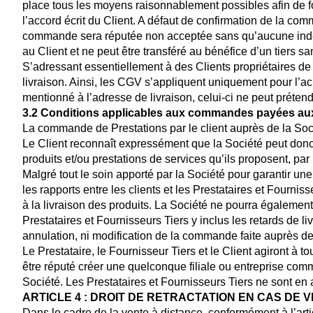
place tous les moyens raisonnablement possibles afin de fo
l’accord écrit du Client. A défaut de confirmation de la co
commande sera réputée non acceptée sans qu’aucune indem
au Client et ne peut être transféré au bénéfice d’un tiers sa
S’adressant essentiellement à des Clients propriétaires d
livraison. Ainsi, les CGV s’appliquent uniquement pour l’ac
mentionné à l’adresse de livraison, celui-ci ne peut préten
3.2 Conditions applicables aux commandes payées aux 
La commande de Prestations par le client auprès de la Soci
Le Client reconnaît expressément que la Société peut donc 
produits et/ou prestations de services qu’ils proposent, par
Malgré tout le soin apporté par la Société pour garantir un
les rapports entre les clients et les Prestataires et Fournis
à la livraison des produits. La Société ne pourra égaleme
Prestataires et Fournisseurs Tiers y inclus les retards de li
annulation, ni modification de la commande faite auprès de
Le Prestataire, le Fournisseur Tiers et le Client agiront à
être réputé créer une quelconque filiale ou entreprise co
Société. Les Prestataires et Fournisseurs Tiers ne sont en 
ARTICLE 4 : DROIT DE RETRACTATION EN CAS DE 
Dans le cadre de la vente à distance, conformément à l’arti