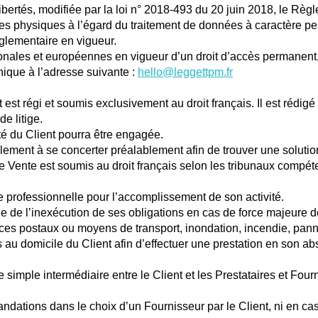
ux libertés, modifiée par la loi n° 2018-493 du 20 juin 2018, le
nes physiques à l’égard du traitement de données à caractère pers
églementaire en vigueur.
ales et européennes en vigueur d’un droit d’accès permanent, de
nique à l’adresse suivante :
hello@leggettpm.fr
est régi et soumis exclusivement au droit français. Il est rédigé
de litige.
é du Client pourra être engagée.
lement à se concerter préalablement afin de trouver une solution a
e Vente est soumis au droit français selon les tribunaux compéten
ue professionnelle pour l’accomplissement de son activité.
e de l’inexécution de ses obligations en cas de force majeure d
ices postaux ou moyens de transport, inondation, incendie, panne
s au domicile du Client afin d’effectuer une prestation en son ab
simple intermédiaire entre le Client et les Prestataires et Four
tions dans le choix d’un Fournisseur par le Client, ni en cas d