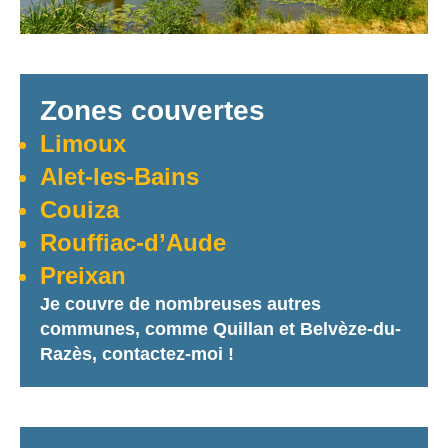
Zones couvertes
Limoux
Alet-les-Bains
Couiza
Rouffiac-d’Aude
Preixan
Je couvre de nombreuses autres
communes, comme Quillan
et Belvèze-du-
Razès,
contactez-moi !