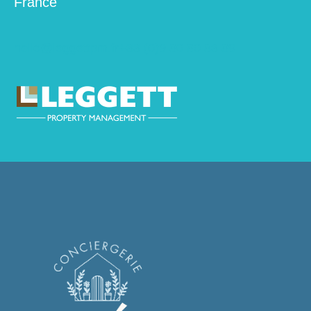
France
hello@leggettpm.fr
+33 (0)9 80 80 83 89