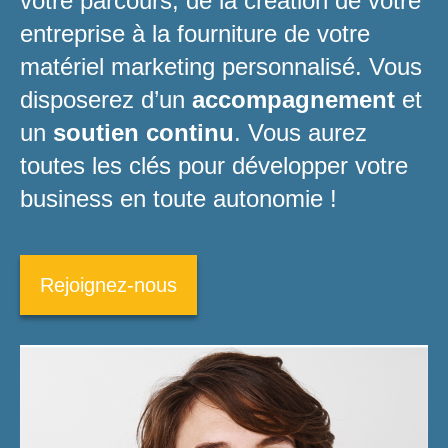
votre parcours, de la création de votre
entreprise à la fourniture de votre
matériel marketing personnalisé. Vous
disposerez d’un
accompagnement
et
un
soutien continu
. Vous aurez
toutes les clés pour développer votre
business en toute autonomie !
Rejoignez-nous