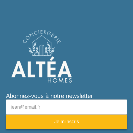
Abonnez-vous à notre newsletter
Veuillez laisser ce champ vide.
Adresse e-mail
Je m'inscris