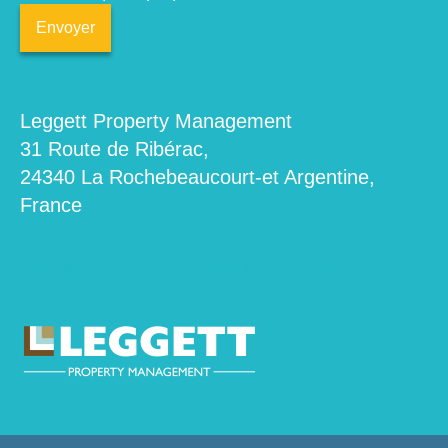
Leggett Property Management
31 Route de Ribérac,
24340 La Rochebeaucourt-et Argentine,
France
hello@leggettpm.fr
+33 (0)9 80 80 83 89