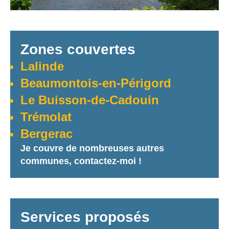
Zones couvertes
Lalinde
Beaumontois-en-Périgord
Le Buisson-de-Cadouin
Trémolat
Bergerac
Je couvre de nombreuses autres
communes, contactez-moi !
Services proposés