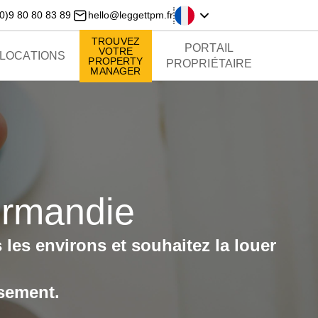
0)9 80 80 83 89
hello@leggettpm.fr
TROUVEZ
PORTAIL
VOTRE
LOCATIONS
PROPERTY
PROPRIÉTAIRE
MANAGER
ormandie
 les environs
et souhaitez la louer
ssement.