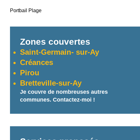
Portbail Plage
Zones couvertes
Saint-Germain- sur-Ay
Créances
Pirou
Bretteville-sur-Ay
Je couvre de nombreuses autres
communes. Contactez-moi !