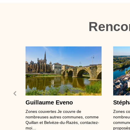
Renco
Guillaume Eveno
Stéph
Zones couvertes Je couvre de
Zones co
nombreuses autres communes, comme
nombreus
Quillan et Belvèze-du-Razès, contactez-
communes
moi…
proposé