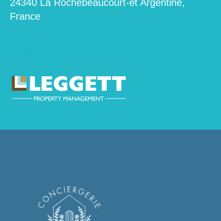
24340 La Rochebeaucourt-et Argentine,
France
hello@leggettpm.fr
+33 (0)9 80 80 83 89