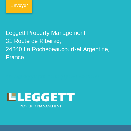
Leggett Property Management
31 Route de Ribérac,
24340 La Rochebeaucourt-et Argentine,
France
hello@leggettpm.fr
+33 (0)9 80 80 83 89