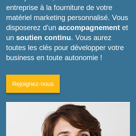
entreprise à la fourniture de votre
matériel marketing personnalisé. Vous
disposerez d’un
accompagnement
et
un
soutien continu
. Vous aurez
toutes les clés pour développer votre
business en toute autonomie !
Rejoignez-nous